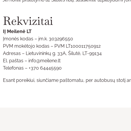
Rekvizitai
IĮ Meilenė LT
Įmonės kodas – įm.k. 303296550
PVM mokėtojo kodas – PVM LT100011750912
Adresas – Lietuvininkų g. 33A, Šilutė, LT-99134
El. paštas –
info@meilene.lt
Telefonas –
+370 64445590
Esant poreikiui, siunčiame paštomatu, per autobusų stotį ar 