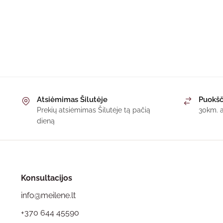
Atsiėmimas Šilutėje
Puokšč
Prekių atsiėmimas Šilutėje tą pačią
30km. a
dieną
Konsultacijos
info@meilene.lt
+370 644 45590