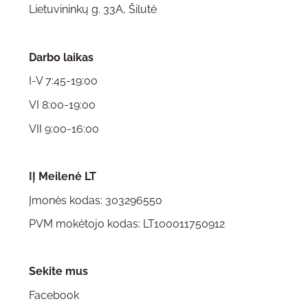
Lietuvininkų g. 33A, Šilutė
Darbo laikas
I-V 7:45-19:00
VI 8:00-19:00
VII 9:00-16:00
IĮ Meilenė LT
Įmonės kodas: 303296550
PVM mokėtojo kodas: LT100011750912
Sekite mus
Facebook