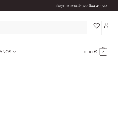
info@meilene.lt
+370 644 45590
ANOS
0,00
€
0