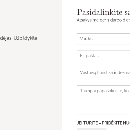
Pasidalinkite s
Atsakysime per 1 darbo dien
VARDAS
*
idėjas. Užpildykite
Name
EL. PAŠTAS
*
PASLAUGA
TRUMPAI PAPASAKOKITE, K
JEI TURITE – PRIDĖKITE 