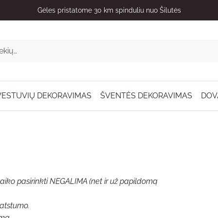
Dovanas visoje Lietuvoje pristato kurjeris
VESTUVIŲ DEKORAVIMAS
ŠVENTĖS DEKORAVIMAS
DOV
 laiko pasirinkti NEGALIMA (net ir už papildomą
 atstumo.
rmą.