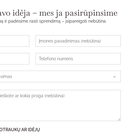
avo idėja – mes ja pasirūpinsime
ą ir padėsime rasti sprendimą – įsipareigoti nebūtina.
ĮMONĖS PAVADINIMAS (NEBŪTINA)
TELEFONO NUMERIS
O IEŠKOTE AR KOKIA PROGA (NEBŪTINA)
NUOTRAUKŲ AR IDĖJŲ