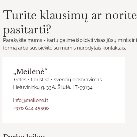
Turite klausimų ar norite
pasitarti?
Parašykite mums - kartu galime išpildyti visas jūsų mintis ir 
formą arba susisiekite su mumis nurodytais kontaktais.
„Meilenė“
.Gėlės • floristika • švenčių dekoravimas
Lietuvininkų g. 33A, Šilutė, LT-99134
info@meilene.lt
+370 644 45590