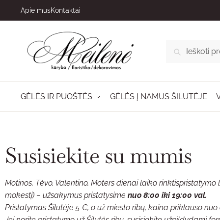
Apie mus
Kontaktai
IEŠKOTI
GĖLĖS IR PUOŠTĖS
GĖLĖS Į NAMUS ŠILUTĖJE
Susisiekite su mumis
Motinos, Tėvo, Valentino, Moters dienai laiko rinktispristatymo
mokestį) – užsakymus pristatysime
nuo 8:00 iki 19:00 val.
Pristatymas Šilutėje 5 €, o už miesto ribų, kaina priklauso nuo
Jei norite pristatymo už Šilutės ribų, susisiekite užpildydami fo