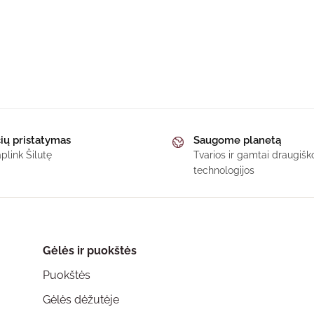
ių pristatymas
Saugome planetą
plink Šilutę
Tvarios ir gamtai draugi
technologijos
Gėlės ir puokštės
Puokštės
Gėlės dėžutėje