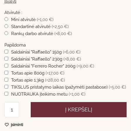
Išvalyti
Atvirutė :
Mini atvirutė
(+1,00 €)
Standartinė atvirutė
(+2,50 €)
Rankų darbo atvirutė
(+8,00 €)
Papildoma
Saldainiai "Raffaello" 150g
(+6,00 €)
Saldainiai "Raffaello" 230g
(+8,00 €)
Saldainiai "Ferrero Rocher" 200g
(+9,00 €)
Tortas apie 800g
(+17,00 €)
Tortas apie 1.3kg
(+28,00 €)
TIKSLUS pristatymo laikas (pažymėti pastabose)
(+5,00 €)
NUOTRAUKA įteikimo metu
(+1,00 €)
produkto
Į KREPŠELĮ
kiekis:
Alstromerijų
Įsiminti
puokštė