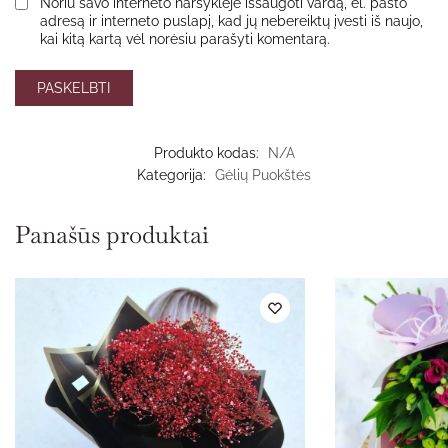
Noriu savo interneto naršyklėje išsaugoti vardą, el. pašto
adresą ir interneto puslapį, kad jų nebereiktų įvesti iš naujo,
kai kitą kartą vėl norėsiu parašyti komentarą.
Produkto kodas:
N/A
Kategorija:
Gėlių Puokštės
Panašūs produktai