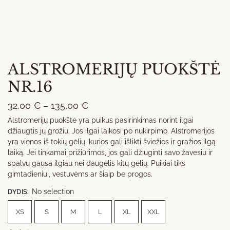
ALSTROMERIJŲ PUOKŠTĖ
NR.16
Price
32,00
€
–
135,00
€
range:
Alstromerijų puokštė yra puikus pasirinkimas norint ilgai
džiaugtis jų grožiu. Jos ilgai laikosi po nukirpimo. Alstromerijos
32,00 €
yra vienos iš tokių gėlių, kurios gali išlikti šviežios ir gražios ilgą
through
laiką. Jei tinkamai prižiūrimos, jos gali džiuginti savo žavesiu ir
135,00 €
spalvų gausa ilgiau nei daugelis kitų gėlių. Puikiai tiks
gimtadieniui, vestuvėms ar šiaip be progos.
No selection
DYDIS
:
XS
S
M
L
XL
XXL