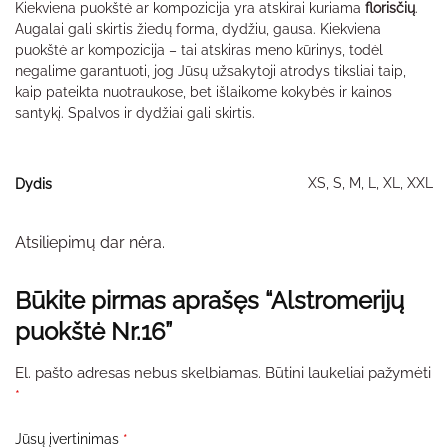
Kiekviena puokštė ar kompozicija yra atskirai kuriama
florisčių
.
Augalai gali skirtis žiedų forma, dydžiu, gausa. Kiekviena
puokštė ar kompozicija – tai atskiras meno kūrinys, todėl
negalime garantuoti, jog Jūsų užsakytoji atrodys tiksliai taip,
kaip pateikta nuotraukose, bet išlaikome kokybės ir kainos
santykį. Spalvos ir dydžiai gali skirtis.
XS, S, M, L, XL, XXL
Dydis
Atsiliepimų dar nėra.
Būkite pirmas aprašęs “Alstromerijų
puokštė Nr.16”
El. pašto adresas nebus skelbiamas.
Būtini laukeliai pažymėti
*
Jūsų įvertinimas
*