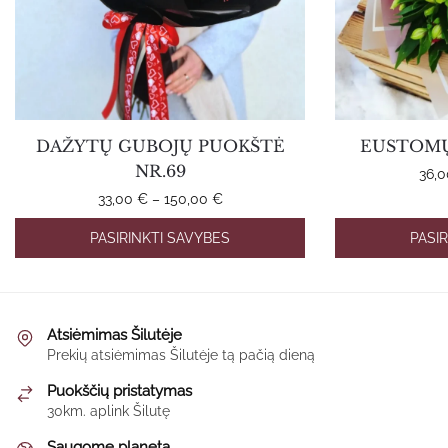
DAŽYTŲ GUBOJŲ PUOKŠTĖ
EUSTOMŲ
NR.69
36,
Price
33,00
€
–
150,00
€
range:
This
PASIRINKTI SAVYBES
PASI
33,00 €
product
through
has
150,00 €
multiple
variants.
Atsiėmimas Šilutėje
The
Prekių atsiėmimas Šilutėje tą pačią dieną
options
Puokščių pristatymas
may
30km. aplink Šilutę
be
Saugome planetą