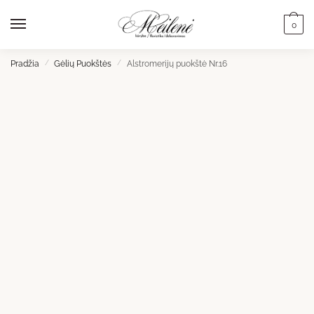
Skip
Skip
to
to
0
navigation
content
Pradžia
/
Gėlių Puokštės
/
Alstromerijų puokštė Nr.16