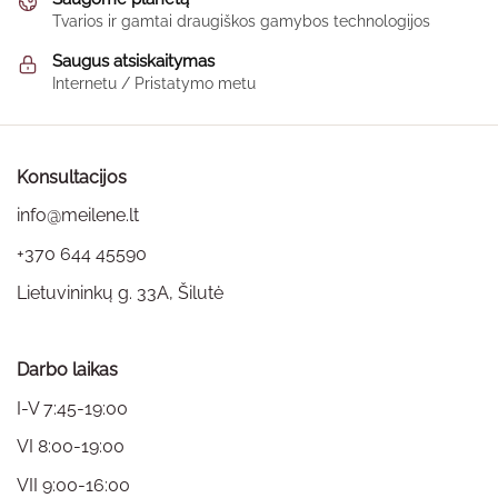
chosen
Tvarios ir gamtai draugiškos gamybos technologijos
on
the
Saugus atsiskaitymas
product
Internetu / Pristatymo metu
page
Konsultacijos
info@meilene.lt
+370 644 45590
Lietuvininkų g. 33A, Šilutė
Darbo laikas
I-V 7:45-19:00
VI 8:00-19:00
VII 9:00-16:00