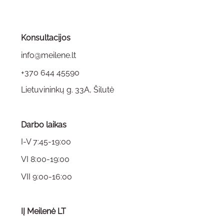
The
options
may
Konsultacijos
be
chosen
info@meilene.lt
on
+370 644 45590
the
Lietuvininkų g. 33A, Šilutė
product
page
Darbo laikas
I-V 7:45-19:00
VI 8:00-19:00
VII 9:00-16:00
IĮ Meilenė LT