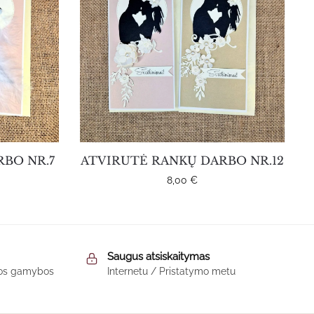
BO NR.7
ATVIRUTĖ RANKŲ DARBO NR.12
8,00
€
This
product
Saugus atsiskaitymas
has
škos gamybos
Internetu / Pristatymo metu
multiple
variants.