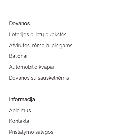
The
options
may
Dovanos
be
chosen
Loterijos bilietų puokštės
on
Atvirutės, rėmeliai pinigams
the
Balionai
product
page
Automobilio kvapai
Dovanos su sauskelnėmis
Informacija
Apie mus
Kontaktai
Pristatymo sąlygos