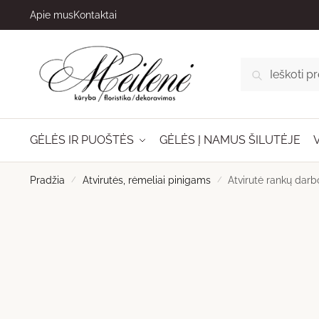
Skip
Skip
Apie mus
Kontaktai
to
to
navigation
content
Ieškoti:
IEŠKOTI
GĖLĖS IR PUOŠTĖS
GĖLĖS Į NAMUS ŠILUTĖJE
Pradžia
/
Atvirutės, rėmeliai pinigams
/
Atvirutė rankų darb