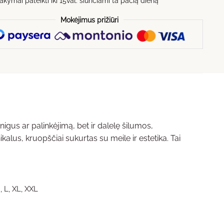
kymai pateikti iki 15val. siunčiami ta pačią dieną
Mokėjimus prižiūri
nigus ar palinkėjimą, bet ir dalelę šilumos,
kalus, kruopščiai sukurtas su meile ir estetika. Tai
, L, XL, XXL