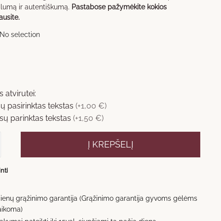
alumą ir autentiškumą.
Pastabose pažymėkite kokios
usite.
No selection
 atvirutei:
ų pasirinktas tekstas
(+1,00 €)
ų parinktas tekstas
(+1,50 €)
kto
Į KREPŠELĮ
tė
inti
dienų grąžinimo garantija (Grąžinimo garantija gyvoms gėlėms
aikoma)