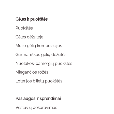
The
The
options
options
may
may
Gėlės ir puokštės
be
be
chosen
chosen
Puokštės
on
on
Gėlės dėžutėje
the
the
Muilo gėlių kompozicijos
product
product
page
page
Gurmaniškos gėlių dėžutės
Nuotakos-pamergių puokštės
Miegančios rožės
Loterijos bilietų puokštės
Paslaugos ir sprendimai
Vestuvių dekoravimas