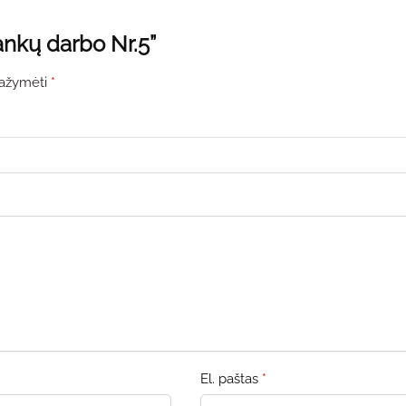
ankų darbo Nr.5”
 pažymėti
*
El. paštas
*