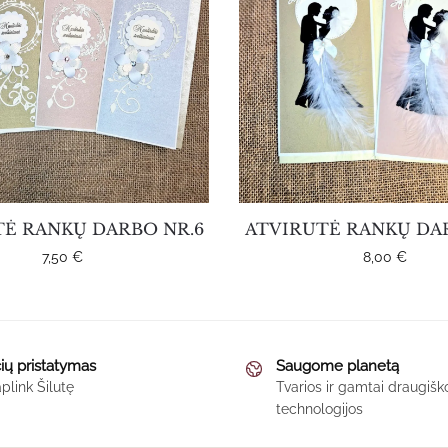
TĖ RANKŲ DARBO NR.6
ATVIRUTĖ RANKŲ DAR
7,50
€
8,00
€
This
This
product
product
ių pristatymas
Saugome planetą
has
has
plink Šilutę
Tvarios ir gamtai draugi
multiple
multiple
technologijos
variants.
variants.