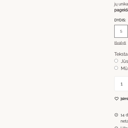
jų unik
pageida
DYDIS
:
S
Išvalyti
Tekstas
Jūs
Mūs
produ
kiekis:
Atviru
Įsim
rankų
darbo
Nr.5
14 
net