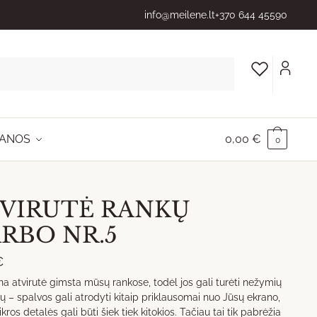
info@meilene.lt
+370 644 45590
ANOS
0,00
€
0
VIRUTĖ RANKŲ
RBO NR.5
€
na atvirutė gimsta mūsų rankose, todėl jos gali turėti nežymių
ų – spalvos gali atrodyti kitaip priklausomai nuo Jūsų ekrano,
ikros detalės gali būti šiek tiek kitokios. Tačiau tai tik pabrėžia