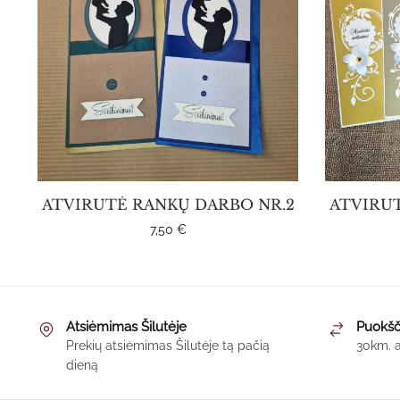
ATVIRUTĖ RANKŲ DARBO NR.2
ATVIRU
7,50
€
This
product
Atsiėmimas Šilutėje
Puokšč
has
Prekių atsiėmimas Šilutėje tą pačią
30km. a
multiple
dieną
variants.