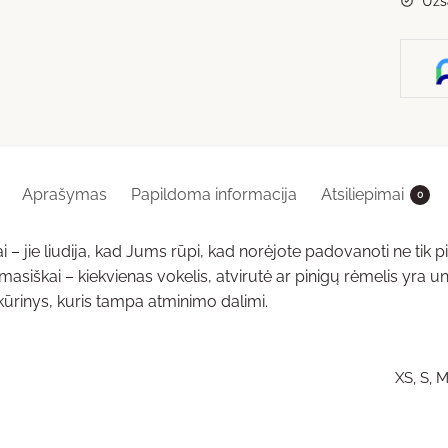
Užsa
Aprašymas
Papildoma informacija
Atsiliepimai
0
– jie liudija, kad Jums rūpi, kad norėjote padovanoti ne tik pi
siškai – kiekvienas vokelis, atvirutė ar pinigų rėmelis yra uni
ūrinys, kuris tampa atminimo dalimi.
XS, S, M