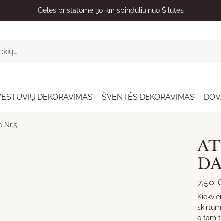
Dovanas visoje Lietuvoje pristato kurjeris
VESTUVIŲ DEKORAVIMAS
ŠVENTĖS DEKORAVIMAS
DOV
o Nr.5
AT
DA
7,50
Kiekvie
skirtum
o tam t