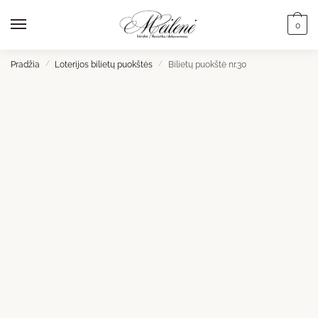
Skip
Skip
to
to
0
navigation
content
Pradžia
/
Loterijos bilietų puokštės
/
Bilietų puokštė nr.30