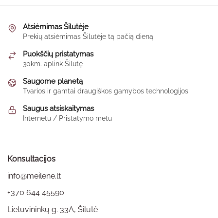
has
64,00 €
multiple
variants.
Atsiėmimas Šilutėje
The
Prekių atsiėmimas Šilutėje tą pačią dieną
options
Puokščių pristatymas
may
30km. aplink Šilutę
be
Saugome planetą
chosen
Tvarios ir gamtai draugiškos gamybos technologijos
on
the
Saugus atsiskaitymas
product
Internetu / Pristatymo metu
page
Konsultacijos
info@meilene.lt
+370 644 45590
Lietuvininkų g. 33A, Šilutė