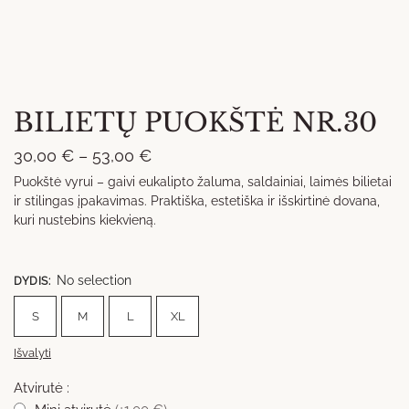
BILIETŲ PUOKŠTĖ NR.30
Price
30,00
€
–
53,00
€
range:
Puokštė vyrui – gaivi eukalipto žaluma, saldainiai, laimės bilietai
ir stilingas įpakavimas. Praktiška, estetiška ir išskirtinė dovana,
30,00 €
kuri nustebins kiekvieną.
through
53,00 €
No selection
DYDIS
:
S
M
L
XL
Išvalyti
Atvirutė :