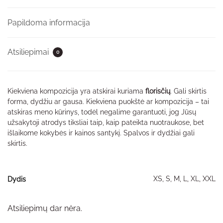
Papildoma informacija
Atsiliepimai
0
Kiekviena kompozicija yra atskirai kuriama
florisčių
. Gali skirtis
forma, dydžiu ar gausa. Kiekviena puokštė ar kompozicija – tai
atskiras meno kūrinys, todėl negalime garantuoti, jog Jūsų
užsakytoji atrodys tiksliai taip, kaip pateikta nuotraukose, bet
išlaikome kokybės ir kainos santykį. Spalvos ir dydžiai gali
skirtis.
XS, S, M, L, XL, XXL
Dydis
Atsiliepimų dar nėra.