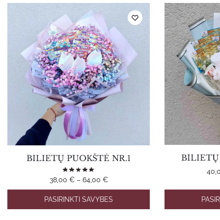
BILIETŲ
BILIETŲ PUOKŠTĖ NR.1
40,
Price
38,00
€
–
64,00
€
range:
This
PASIRINKTI SAVYBES
PASI
38,00 €
product
through