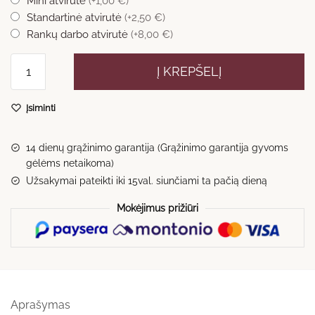
Mini atvirutė
(+1,00 €)
Standartinė atvirutė
(+2,50 €)
Rankų darbo atvirutė
(+8,00 €)
produkto
Į KREPŠELĮ
kiekis:
Bilietų
Įsiminti
puokštė
nr.30
14 dienų grąžinimo garantija (Grąžinimo garantija gyvoms
gėlėms netaikoma)
Užsakymai pateikti iki 15val. siunčiami ta pačią dieną
Mokėjimus prižiūri
Aprašymas