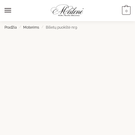
Skip
Skip
to
to
0
navigation
content
Pradžia
/
Moterims
/
Bilietų puokštė nr.9