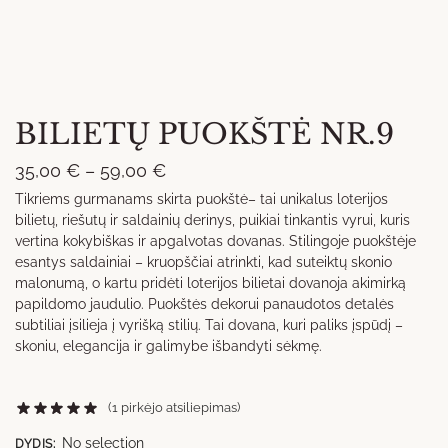
BILIETŲ PUOKŠTĖ NR.9
Price
35,00
€
–
59,00
€
range:
Tikriems gurmanams skirta puokštė– tai unikalus loterijos
bilietų, riešutų ir saldainių derinys, puikiai tinkantis vyrui, kuris
35,00 €
vertina kokybiškas ir apgalvotas dovanas. Stilingoje puokštėje
through
esantys saldainiai – kruopščiai atrinkti, kad suteiktų skonio
59,00 €
malonumą, o kartu pridėti loterijos bilietai dovanoja akimirką
papildomo jaudulio. Puokštės dekorui panaudotos detalės
subtiliai įsilieja į vyrišką stilių. Tai dovana, kuri paliks įspūdį –
skoniu, elegancija ir galimybe išbandyti sėkmę.
(
1
pirkėjo atsiliepimas)
No selection
DYDIS
: