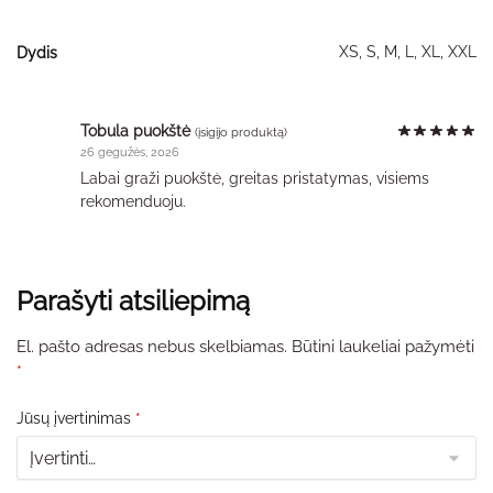
XS, S, M, L, XL, XXL
Dydis
Tobula puokštė
(įsigijo produktą)
26 gegužės, 2026
Labai graži puokštė, greitas pristatymas, visiems
rekomenduoju.
Parašyti atsiliepimą
El. pašto adresas nebus skelbiamas.
Būtini laukeliai pažymėti
*
Jūsų įvertinimas
*