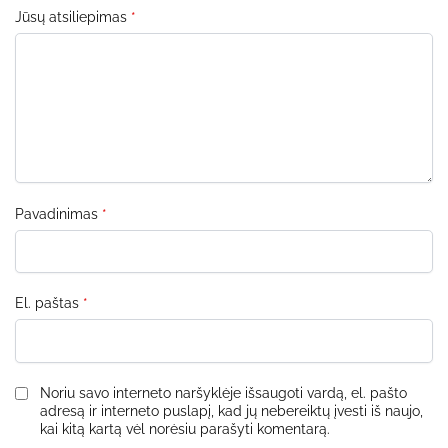
Jūsų atsiliepimas
*
Pavadinimas
*
El. paštas
*
Noriu savo interneto naršyklėje išsaugoti vardą, el. pašto
adresą ir interneto puslapį, kad jų nebereiktų įvesti iš naujo,
kai kitą kartą vėl norėsiu parašyti komentarą.