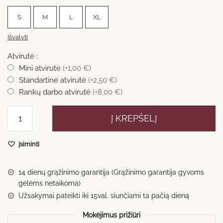
S
M
L
XL
Išvalyti
Atvirutė :
Mini atvirutė
(+1,00 €)
Standartinė atvirutė
(+2,50 €)
Rankų darbo atvirutė
(+8,00 €)
produkto
Į KREPŠELĮ
kiekis:
Bilietų
Įsiminti
puokštė
nr.9
14 dienų grąžinimo garantija (Grąžinimo garantija gyvoms
gėlėms netaikoma)
Užsakymai pateikti iki 15val. siunčiami ta pačią dieną
Mokėjimus prižiūri