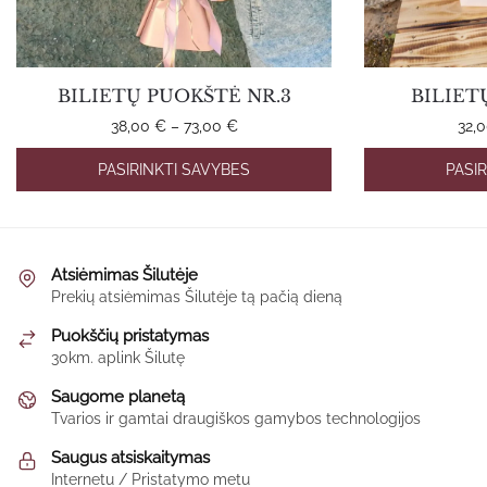
BILIETŲ PUOKŠTĖ NR.3
BILIET
Price
38,00
€
–
73,00
€
32,
range:
This
PASIRINKTI SAVYBES
PASI
38,00 €
product
through
has
73,00 €
multiple
variants.
Atsiėmimas Šilutėje
The
Prekių atsiėmimas Šilutėje tą pačią dieną
options
Puokščių pristatymas
may
30km. aplink Šilutę
be
Saugome planetą
chosen
Tvarios ir gamtai draugiškos gamybos technologijos
on
the
Saugus atsiskaitymas
product
Internetu / Pristatymo metu