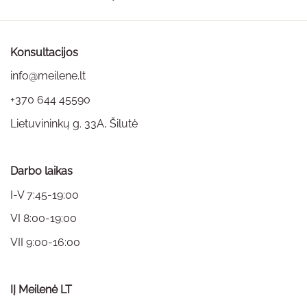
page
Konsultacijos
info@meilene.lt
+370 644 45590
Lietuvininkų g. 33A, Šilutė
Darbo laikas
I-V 7:45-19:00
VI 8:00-19:00
VII 9:00-16:00
IĮ Meilenė LT