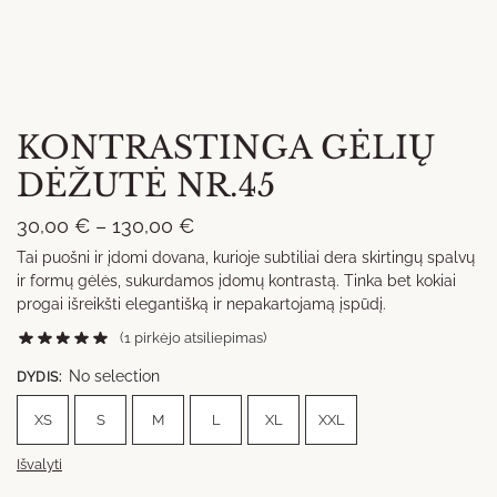
KONTRASTINGA GĖLIŲ
DĖŽUTĖ NR.45
Price
30,00
€
–
130,00
€
range:
Tai puošni ir įdomi dovana, kurioje subtiliai dera skirtingų spalvų
ir formų gėlės, sukurdamos įdomų kontrastą. Tinka bet kokiai
30,00 €
progai išreikšti elegantišką ir nepakartojamą įspūdį.
through
(
1
pirkėjo atsiliepimas)
130,00 €
No selection
DYDIS
:
XS
S
M
L
XL
XXL
Išvalyti