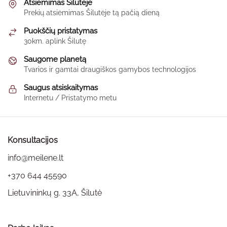
options
Atsiėmimas Šilutėje
Prekių atsiėmimas Šilutėje tą pačią dieną
may
be
Puokščių pristatymas
chosen
30km. aplink Šilutę
on
Saugome planetą
the
Tvarios ir gamtai draugiškos gamybos technologijos
product
page
Saugus atsiskaitymas
Internetu / Pristatymo metu
Konsultacijos
info@meilene.lt
+370 644 45590
Lietuvininkų g. 33A, Šilutė