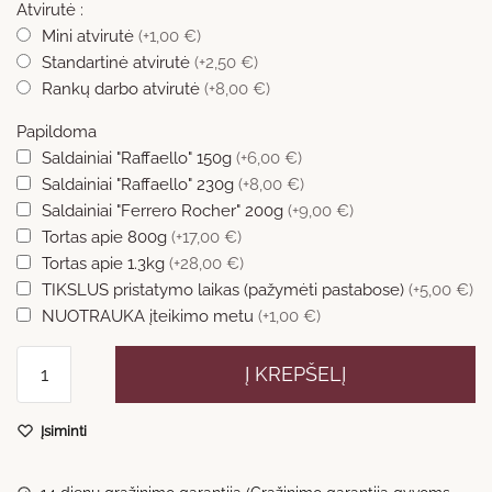
Atvirutė :
Mini atvirutė
(+1,00 €)
Standartinė atvirutė
(+2,50 €)
Rankų darbo atvirutė
(+8,00 €)
Papildoma
Saldainiai "Raffaello" 150g
(+6,00 €)
Saldainiai "Raffaello" 230g
(+8,00 €)
Saldainiai "Ferrero Rocher" 200g
(+9,00 €)
Tortas apie 800g
(+17,00 €)
Tortas apie 1.3kg
(+28,00 €)
TIKSLUS pristatymo laikas (pažymėti pastabose)
(+5,00 €)
NUOTRAUKA įteikimo metu
(+1,00 €)
produkto
Į KREPŠELĮ
kiekis:
Kontrastinga
Įsiminti
gėlių
dėžutė
Nr.45