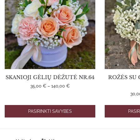
SKANIOJI GĖLIŲ DĖŽUTĖ NR.64
ROŽĖS SU 
Price
35,00
€
–
140,00
€
range:
30,
This
35,00 €
product
through
has
PASIRINKTI SAVYBES
PASI
140,00 €
multiple
variants.
The