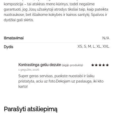
kompozicija – tai atskiras meno kūrinys, todėl negalime
garantuoti, jog Jūsų užsakytoji atrodys tiksliai taip, kaip pateikta
nuotraukose, bet išlaikome kokybės ir kainos santykį. Spalvos ir
dydžiai gali skirtis.
Išmatavimai
N/A
XS, S, M, L, XL, XXL
Dydis
Kontrastinga geliu dezute
(įsigijo produktą)
1 gegužės, 2026
Super geras servisas, puokste nuostabi ir laiku
pristatyta, aciu uz foto.Dekojam uz paslauga, iki kito
karto!
Parašyti atsiliepimą