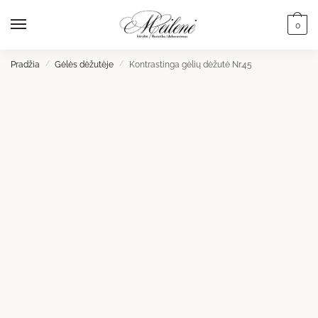
Skip
Skip
to
to
0
navigation
content
Pradžia
/
Gėlės dėžutėje
/
Kontrastinga gėlių dėžutė Nr.45