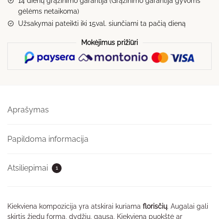
14 dienų grąžinimo garantija (Grąžinimo garantija gyvoms
gėlėms netaikoma)
Užsakymai pateikti iki 15val. siunčiami ta pačią dieną
Mokėjimus prižiūri
Aprašymas
Papildoma informacija
Atsiliepimai
1
Kiekviena kompozicija yra atskirai kuriama
florisčių
. Augalai gali
skirtis žiedų forma, dydžiu, gausa. Kiekviena puokštė ar