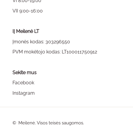
VI 8:00-19:00
VII 9:00-16:00
IĮ Meilenė LT
Įmonės kodas: 303296550
PVM mokėtojo kodas: LT100011750912
Sekite mus
Facebook
Instagram
©
Meilenė. Visos teisės saugomos.