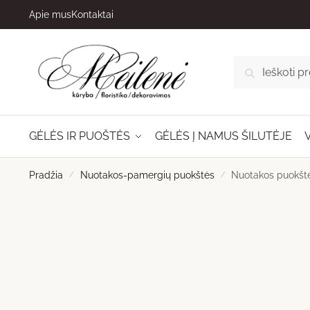
Skip
Skip
Apie mus
Kontaktai
to
to
navigation
content
Ieškoti:
IEŠKOTI
GĖLĖS IR PUOŠTĖS
GĖLĖS Į NAMUS ŠILUTĖJE
Pradžia
/
Nuotakos-pamergių puokštės
/
Nuotakos puokštė