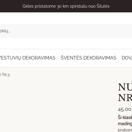
Dovanas visoje Lietuvoje pristato kurjeris
VESTUVIŲ DEKORAVIMAS
ŠVENTĖS DEKORAVIMAS
DOV
 Nr.5
NU
NR
45,0
Ši klas
mading
prabang