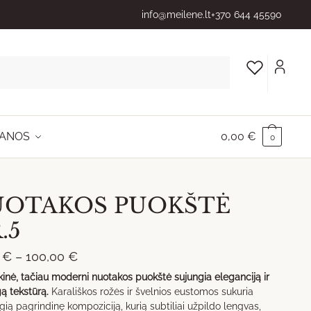
info@meilene.lt
+370 644 45590
ANOS
0,00
€
0
OTAKOS PUOKŠTĖ
.5
Price
0
€
–
100,00
€
range:
ikinė, tačiau moderni nuotakos puokštė sujungia eleganciją ir
ą tekstūrą.
Karališkos rožės ir švelnios eustomos sukuria
45,00 €
ią pagrindinę kompoziciją, kurią subtiliai užpildo lengvas,