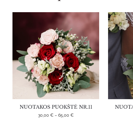
NUOTAKOS PUOKŠTĖ NR.11
NUOTA
Price
30,00
€
–
65,00
€
range:
30,00 €