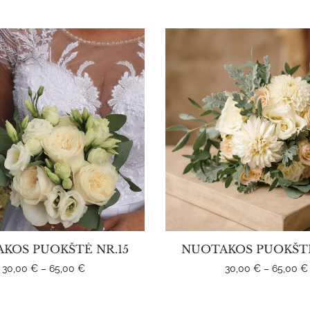
KOS PUOKŠTĖ NR.15
NUOTAKOS PUOKŠTĖ
Price
30,00
€
–
65,00
€
30,00
€
–
65,00
€
range:
30,00 €