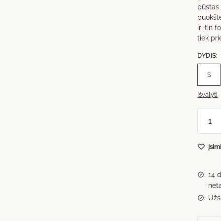
pūstas 
puokšte
ir itin 
tiek pr
DYDIS
:
S
Išvalyti
produ
kiekis:
Nuota
Įsim
puokš
Nr.5
14 
net
Užsa