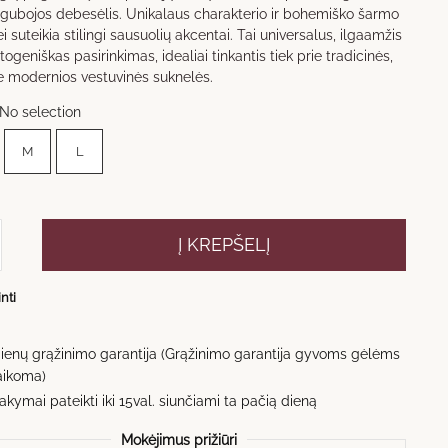
through
gubojos debesėlis. Unikalaus charakterio ir bohemiško šarmo
100,00 €
i suteikia stilingi sausuolių akcentai. Tai universalus, ilgaamžis
fotogeniškas pasirinkimas, idealiai tinkantis tiek prie tradicinės,
ie modernios vestuvinės suknelės.
No selection
M
L
kto
Į KREPŠELĮ
kos
inti
tė
dienų grąžinimo garantija (Grąžinimo garantija gyvoms gėlėms
aikoma)
kymai pateikti iki 15val. siunčiami ta pačią dieną
Mokėjimus prižiūri