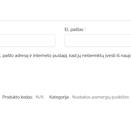
El. paštas
*
 pašto adresą ir interneto puslapį, kad jų nebereiktų įvesti iš nauj
Produkto kodas:
N/A
Kategorija:
Nuotakos-pamergių puokštės