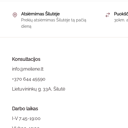
through
This
65,00 €
product
Atsiėmimas Šilutėje
Puokšč
has
Prekių atsiėmimas Šilutėje tą pačią
30km. a
multiple
dieną
variants.
The
options
may
Konsultacijos
be
chosen
info@meilene.lt
on
+370 644 45590
the
Lietuvininkų g. 33A, Šilutė
product
page
Darbo laikas
I-V 7:45-19:00