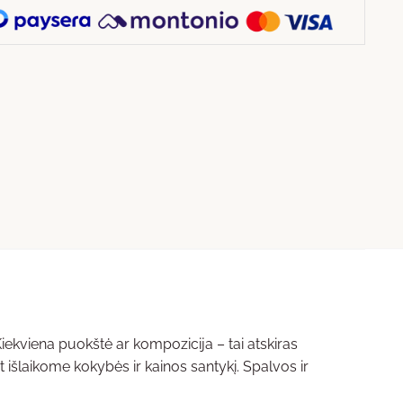
 Kiekviena puokštė ar kompozicija – tai atskiras
t išlaikome kokybės ir kainos santykį. Spalvos ir