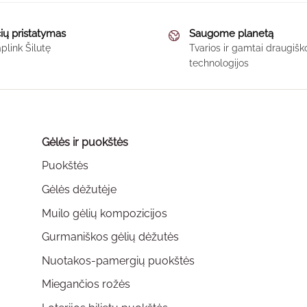
through
This
This
65,00 €
product
product
ių pristatymas
Saugome planetą
has
has
plink Šilutę
Tvarios ir gamtai draugi
multiple
multiple
technologijos
variants.
variants.
The
The
options
options
may
may
Gėlės ir puokštės
be
be
chosen
chosen
Puokštės
on
on
Gėlės dėžutėje
the
the
Muilo gėlių kompozicijos
product
product
page
page
Gurmaniškos gėlių dėžutės
Nuotakos-pamergių puokštės
Miegančios rožės