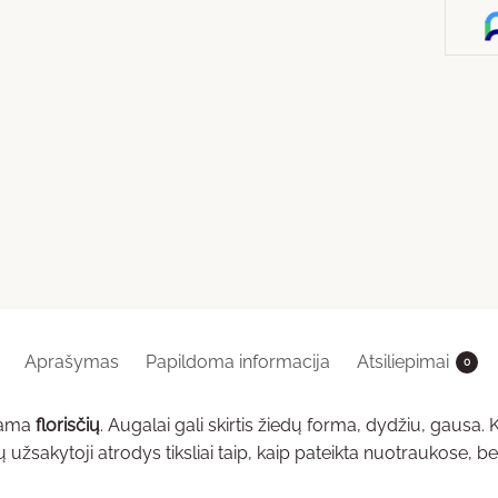
Aprašymas
Papildoma informacija
Atsiliepimai
0
riama
florisčių
. Augalai gali skirtis žiedų forma, dydžiu, gausa.
žsakytoji atrodys tiksliai taip, kaip pateikta nuotraukose, be