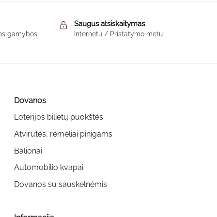
through
through
This
65,00 €
70,00 €
product
Saugus atsiskaitymas
has
škos gamybos
Internetu / Pristatymo metu
multiple
variants.
The
options
may
Dovanos
be
chosen
Loterijos bilietų puokštės
on
Atvirutės, rėmeliai pinigams
the
Balionai
product
page
Automobilio kvapai
Dovanos su sauskelnėmis