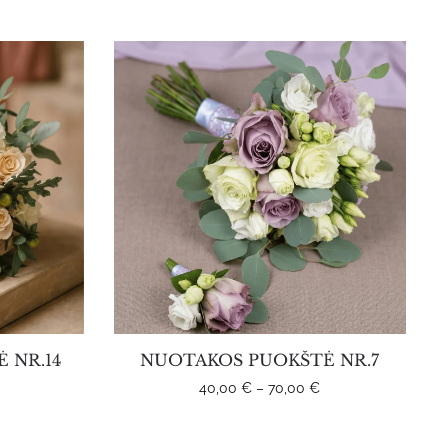
 NR.14
NUOTAKOS PUOKŠTĖ NR.7
Price
Price
40,00
€
–
70,00
€
range:
range:
30,00 €
40,00 €