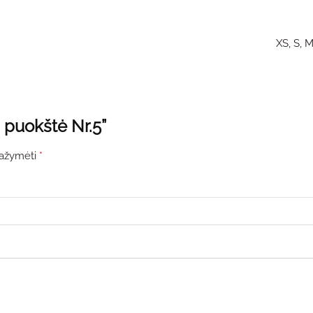
XS, S, M
 puokštė Nr.5”
 pažymėti
*