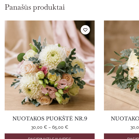
Panašūs produktai
NUOTAKOS PUOKŠTĖ NR.9
NUOTAKOS
Price
30,00
€
–
65,00
€
30,
range:
This