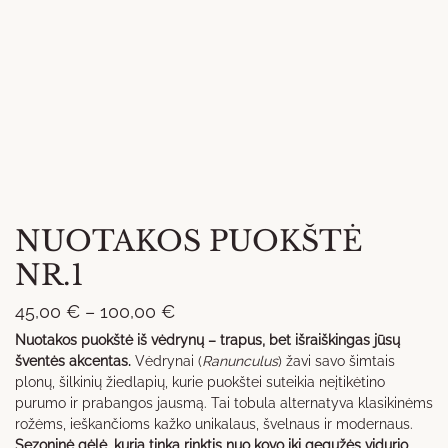
NUOTAKOS PUOKŠTĖ
NR.1
Price
45,00
€
–
100,00
€
range:
Nuotakos puokštė iš vėdrynų – trapus, bet išraiškingas jūsų
šventės akcentas.
Vėdrynai (
Ranunculus
) žavi savo šimtais
45,00 €
plonų, šilkinių žiedlapių, kurie puokštei suteikia neįtikėtino
through
purumo ir prabangos jausmą. Tai tobula alternatyva klasikinėms
100,00 €
rožėms, ieškančioms kažko unikalaus, švelnaus ir modernaus.
Sezoninė gėlė, kurią tinka rinktis nuo kovo iki gegužės vidurio.