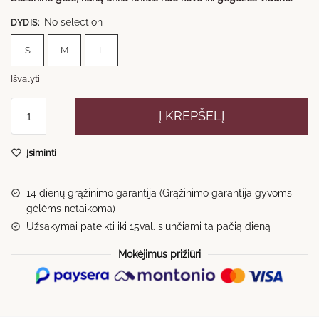
No selection
DYDIS
:
S
M
L
Išvalyti
produkto
Į KREPŠELĮ
kiekis:
Nuotakos
Įsiminti
puokštė
Nr.1
14 dienų grąžinimo garantija (Grąžinimo garantija gyvoms
gėlėms netaikoma)
Užsakymai pateikti iki 15val. siunčiami ta pačią dieną
Mokėjimus prižiūri