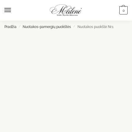
Skip
Skip
to
to
0
navigation
content
Pradžia
/
Nuotakos-pamergių puokštės
/
Nuotakos puokštė Nr.1