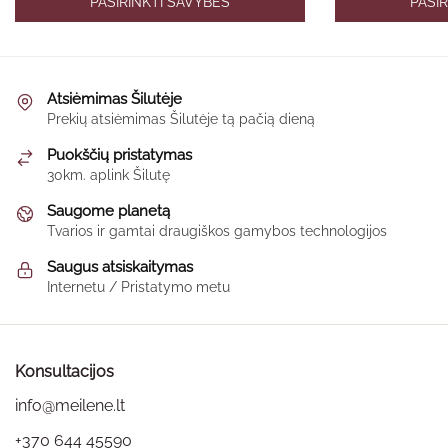
PASIRINKTI SAVYBES
PASI
30,00 €
product
through
has
65,00 €
multiple
variants.
Atsiėmimas Šilutėje
The
Prekių atsiėmimas Šilutėje tą pačią dieną
options
Puokščių pristatymas
may
30km. aplink Šilutę
be
Saugome planetą
chosen
Tvarios ir gamtai draugiškos gamybos technologijos
on
the
Saugus atsiskaitymas
product
Internetu / Pristatymo metu
page
Konsultacijos
info@meilene.lt
+370 644 45590